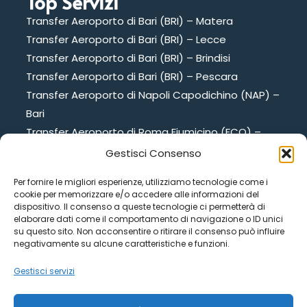
Top Servizi
Transfer Aeroporto di Bari (BRI) – Matera
Transfer Aeroporto di Bari (BRI) – Lecce
Transfer Aeroporto di Bari (BRI) – Brindisi
Transfer Aeroporto di Bari (BRI) – Pescara
Transfer Aeroporto di Napoli Capodichino (NAP) –
Bari
Transfer Aeroporto di Roma Fiumicino (FCO) –
Bari
Gestisci Consenso
NCC per Matrimonio ed eventi esclusivi a Bari e
Per fornire le migliori esperienze, utilizziamo tecnologie come i
provincia
cookie per memorizzare e/o accedere alle informazioni del
dispositivo. Il consenso a queste tecnologie ci permetterà di
elaborare dati come il comportamento di navigazione o ID unici
Contattaci
su questo sito. Non acconsentire o ritirare il consenso può influire
negativamente su alcune caratteristiche e funzioni.
328 7776827
Gestisci servizi
328 7776827
onionsrl.info@gmail.com